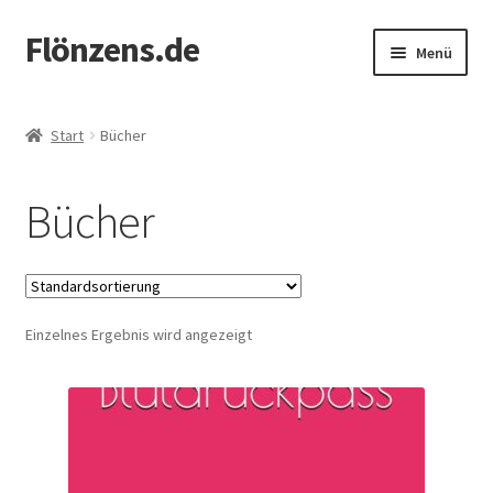
Flönzens.de
Zur
Zum
Menü
Navigation
Inhalt
springen
springen
Start
Start
Bücher
AGB
Bücher
Beispiel-Seite
Echtheit von Bewertungen
Einzelnes Ergebnis wird angezeigt
Impressum
Kasse
Kontakt