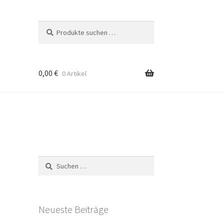
Suchen
Suchen
nach:
0,00
€
0 Artikel
Suchen
nach:
Neueste Beiträge