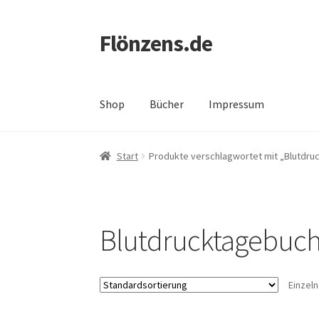
Flönzens.de
Zur
Zum
Navigation
Inhalt
springen
springen
Shop
Bücher
Impressum
Start
AGB
Beispiel-Seite
Echtheit von Bewer
Start
Produkte verschlagwortet mit „Blutdru
Warenkorb
Widerrufsbelehrung
Zahlungsart
Blutdrucktagebuc
Einzel