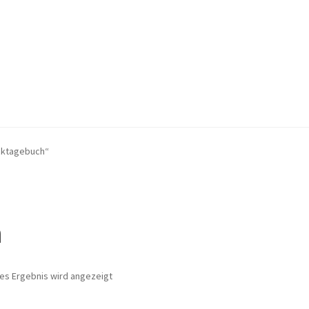
tungen
Impressum
Kasse
Kontakt
Mein Konto
Shop
Versandarten
cktagebuch“
en
h
nes Ergebnis wird angezeigt